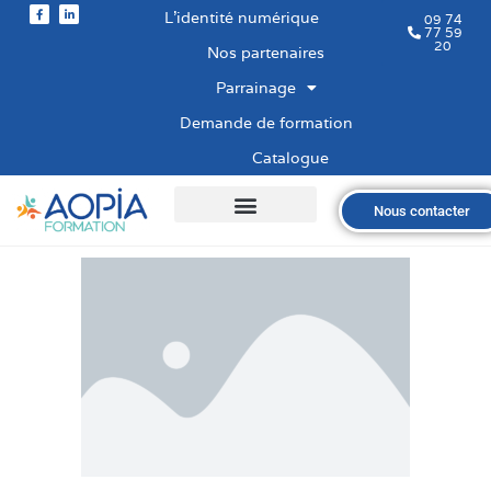
L’identité numérique
09 74
77 59
20
Nos partenaires
Parrainage
Demande de formation
Catalogue
Nous contacter
Qui sommes-nous ?
Nos formations
Les financements
Les modalités
Nous recrutons