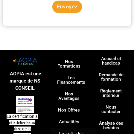
Envoyez
Accueil et
Nos
handicap
Formations
AOPIA est une
Demande de
Les
formation
marque de NS
Financements
CONSEIL
Règlement
Nos
intérieur
Avantages
Nous
Nos Offres
contacter
La certification a
Actualités
été délivrée au
Analyse des
besoins
titre de la
Le coût des