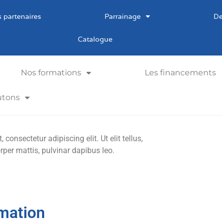
 partenaires
Parrainage
De
Catalogue
Nos formations
Les financements
utons
consectetur adipiscing elit. Ut elit tellus,
rper mattis, pulvinar dapibus leo.
mation