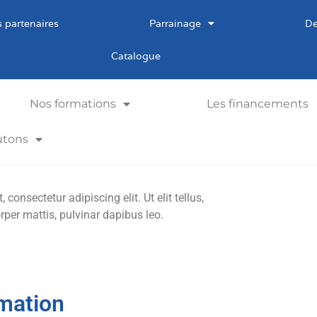
 partenaires
Parrainage
De
Catalogue
Nos formations
Les financements
utons
consectetur adipiscing elit. Ut elit tellus,
rper mattis, pulvinar dapibus leo.
mation