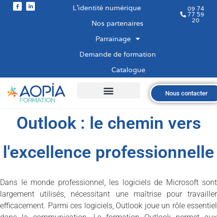
L’identité numérique
09 74
77 59
20
Nos partenaires
Parrainage
Demande de formation
Catalogue
Nous contacter
Qui sommes-nous ?
Nos formations
Les financements
Les modalités
Nous recrutons
Outlook : le chemin vers
l'excellence professionnelle
Dans le monde professionnel, les logiciels de Microsoft sont
largement utilisés, nécessitant une maîtrise pour travailler
efficacement. Parmi ces logiciels, Outlook joue un rôle essentiel