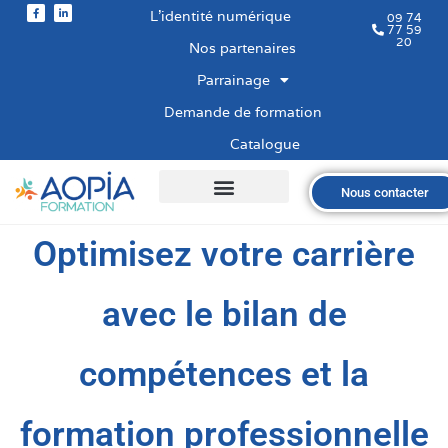
L’identité numérique
09 74
77 59
20
Nos partenaires
Parrainage
Demande de formation
Catalogue
Nous contacter
Qui sommes-nous ?
Nos formations
Les financements
Les modalités
Nous recrutons
Optimisez votre carrière
avec le bilan de
compétences et la
formation professionnelle