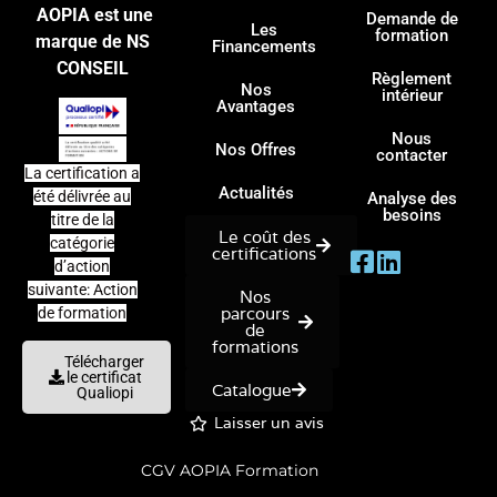
AOPIA est une
Demande de
Les
formation
marque de NS
Financements
CONSEIL
Règlement
Nos
intérieur
Avantages
Nous
Nos Offres
contacter
La certification a
Actualités
été délivrée au
Analyse des
besoins
titre de la
Le coût des
catégorie
certifications
d’action
suivante: Action
Nos
parcours
de formation
de
formations
Télécharger
le certificat
Catalogue
Qualiopi
Laisser un avis
CGV AOPIA Formation