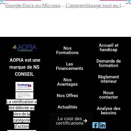
Google Docs ou Microsoft Word : quelle formation choisir ?
L’apprentissage tout au long de la vie ou ATLV : la clé pour rester compétitif
Accueil et
Nos
handicap
Formations
AOPIA est une
Demande de
Les
formation
marque de NS
Financements
CONSEIL
Règlement
Nos
intérieur
Avantages
Nous
Nos Offres
contacter
La certification a
Actualités
été délivrée au
Analyse des
besoins
titre de la
Le coût des
catégorie
certifications
d’action