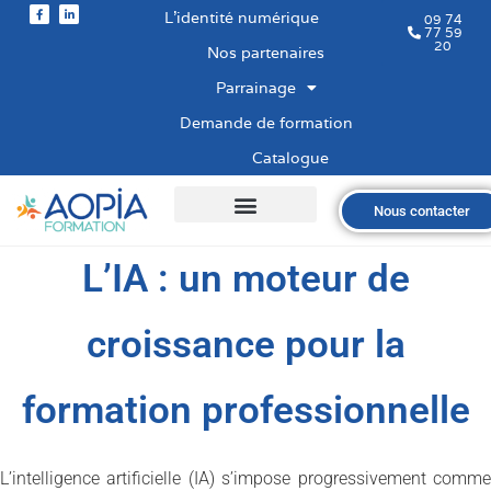
L’identité numérique
09 74
77 59
20
Nos partenaires
Parrainage
Demande de formation
Catalogue
Nous contacter
Qui sommes-nous ?
Nos formations
Les financements
Les modalités
Nous recrutons
L’IA : un moteur de
croissance pour la
formation professionnelle
L’intelligence artificielle (IA) s’impose progressivement comme