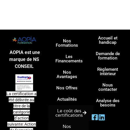
Accueil et
Nos
handicap
Formations
AOPIA est une
Demande de
Les
formation
marque de NS
Financements
CONSEIL
Règlement
Nos
intérieur
Avantages
Nous
Nos Offres
contacter
La certification a
Actualités
été délivrée au
Analyse des
besoins
titre de la
Le coût des
catégorie
certifications
d’action
suivante: Action
Nos