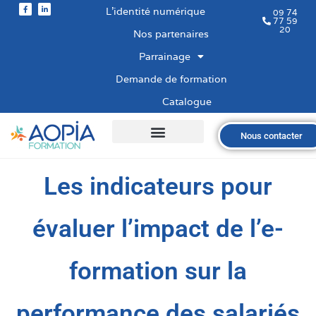
L’identité numérique
09 74
77 59
20
Nos partenaires
Parrainage
Demande de formation
Catalogue
Nous contacter
Qui sommes-nous ?
Nos formations
Les financements
Les modalités
Nous recrutons
Les indicateurs pour
évaluer l’impact de l’e-
formation sur la
performance des salariés