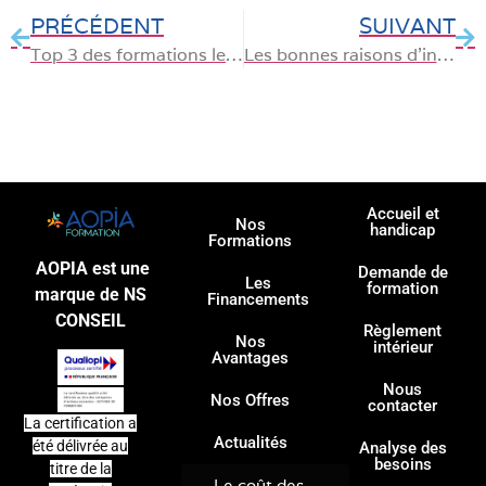
PRÉCÉDENT
SUIVANT
Top 3 des formations les plus suivies en 2023
Les bonnes raisons d’investir dans les formations de ses employés
Accueil et
Nos
handicap
Formations
AOPIA est une
Demande de
Les
formation
marque de NS
Financements
CONSEIL
Règlement
Nos
intérieur
Avantages
Nous
Nos Offres
contacter
La certification a
Actualités
été délivrée au
Analyse des
besoins
titre de la
Le coût des