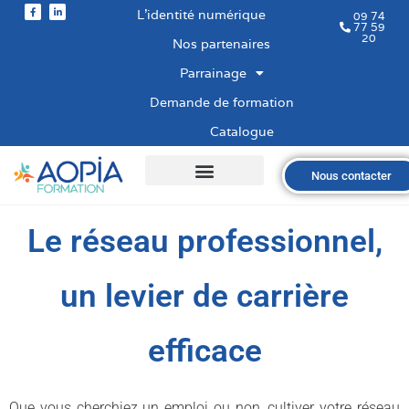
L’identité numérique
09 74
77 59
20
Nos partenaires
Parrainage
Demande de formation
Catalogue
Nous contacter
Qui sommes-nous ?
Nos formations
Les financements
Les modalités
Nous recrutons
Le réseau professionnel,
un levier de carrière
efficace
Que vous cherchiez un emploi ou non, cultiver votre réseau