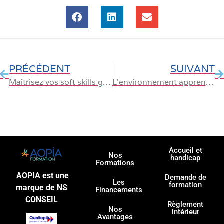
PRÉCÉDENT
SUIVANT
Maîtrisez vos soft skills grâce à la formation continue : un atout essentiel pour le succès professionnel
L’environnement apprenant : propulseur de formation et d’innovation
Accueil et
Nos
handicap
Formations
AOPIA est une
Demande de
Les
formation
marque de NS
Financements
CONSEIL
Règlement
Nos
intérieur
Avantages