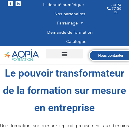
L’identité numérique
09 74
77 59
20
Nos partenaires
Parrainage
Demande de formation
Catalogue
Nous contacter
Qui sommes-nous ?
Nos formations
Les financements
Les modalités
Nous recrutons
Le pouvoir transformateur
de la formation sur mesure
en entreprise
Une formation sur mesure répond précisément aux besoins