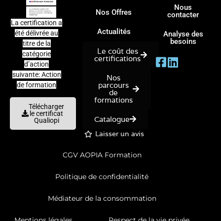
Nous
Nos Offres
contacter
La certification a
Actualités
été délivrée au
Analyse des
besoins
titre de la
Le coût des
catégorie
certifications
d’action
suivante: Action
Nos
parcours
de formation
de
formations
Télécharger
le certificat
Catalogue
Qualiopi
Laisser un avis
CGV AOPIA Formation
Politique de confidentialité
Médiateur de la consommation
Mentions légales
Respect de la vie privée