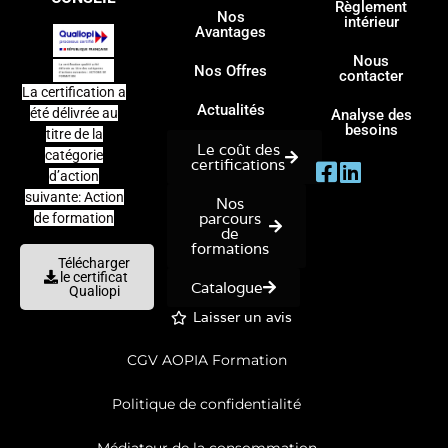
Règlement
Nos
intérieur
Avantages
Nous
Nos Offres
contacter
La certification a
Actualités
été délivrée au
Analyse des
besoins
titre de la
Le coût des
catégorie
certifications
d’action
suivante: Action
Nos
parcours
de formation
de
formations
Télécharger
le certificat
Catalogue
Qualiopi
Laisser un avis
CGV AOPIA Formation
Politique de confidentialité