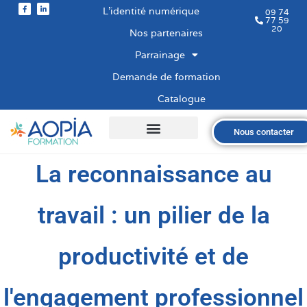
L’identité numérique
09 74
77 59
20
Nos partenaires
Parrainage
Demande de formation
Catalogue
Nous contacter
Qui sommes-nous ?
Nos formations
Les financements
Les modalités
Nous recrutons
La reconnaissance au
travail : un pilier de la
productivité et de
l'engagement professionnel