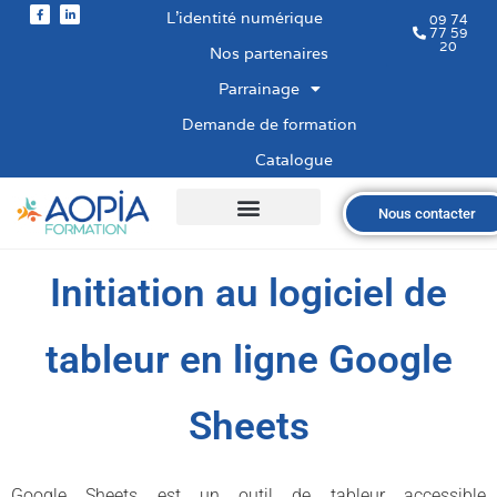
L’identité numérique
09 74
77 59
20
Nos partenaires
Parrainage
Demande de formation
Catalogue
Nous contacter
Qui sommes-nous ?
Nos formations
Les financements
Les modalités
Nous recrutons
Initiation au logiciel de
tableur en ligne Google
Sheets
Google Sheets est un outil de tableur accessible