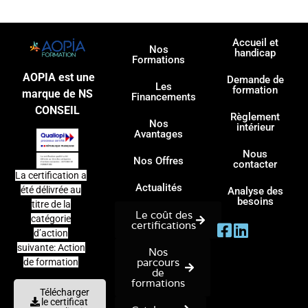
Accueil et
Nos
handicap
Formations
AOPIA est une
Demande de
Les
formation
marque de NS
Financements
CONSEIL
Règlement
Nos
intérieur
Avantages
Nous
Nos Offres
contacter
La certification a
Actualités
été délivrée au
Analyse des
besoins
titre de la
Le coût des
catégorie
certifications
d’action
suivante: Action
Nos
parcours
de formation
de
formations
Télécharger
le certificat