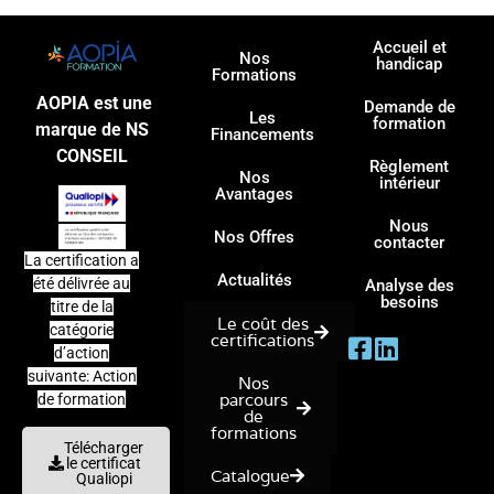
Accueil et
Nos
handicap
Formations
AOPIA est une
Demande de
Les
formation
marque de NS
Financements
CONSEIL
Règlement
Nos
intérieur
Avantages
Nous
Nos Offres
contacter
La certification a
Actualités
été délivrée au
Analyse des
besoins
titre de la
Le coût des
catégorie
certifications
d’action
suivante: Action
Nos
parcours
de formation
de
formations
Télécharger
le certificat
Catalogue
Qualiopi