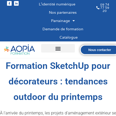
L’identité numérique
09 74
77 59
20
Nos partenaires
Parrainage
Demande de formation
Catalogue
Nous contacter
Qui sommes-nous ?
Nos formations
Les financements
Les modalités
Nous recrutons
Formation SketchUp pour
décorateurs : tendances
outdoor du printemps
À l’arrivée du printemps, les projets d’aménagement extérieur se