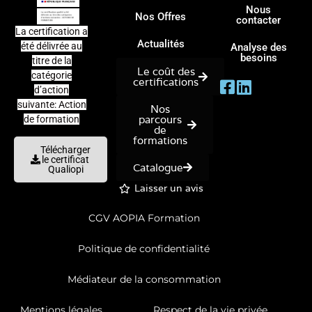
Nous
Nos Offres
contacter
La certification a
Actualités
été délivrée au
Analyse des
besoins
titre de la
Le coût des
catégorie
certifications
d’action
suivante: Action
Nos
parcours
de formation
de
formations
Télécharger
le certificat
Catalogue
Qualiopi
Laisser un avis
CGV AOPIA Formation
Politique de confidentialité
Médiateur de la consommation
Mentions légales
Respect de la vie privée