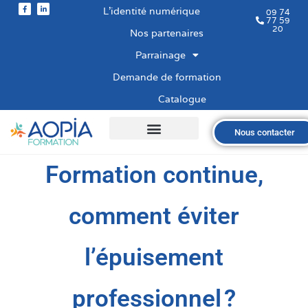
L’identité numérique
09 74
77 59
20
Nos partenaires
Parrainage
Demande de formation
Catalogue
Nous contacter
Qui sommes-nous ?
Nos formations
Les financements
Les modalités
Nous recrutons
Formation continue,
comment éviter
l’épuisement
professionnel ?