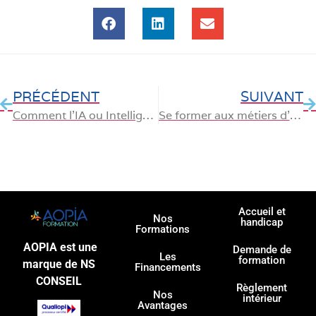
PRÉCÉDENT
SUIVANT
Comment l’IA ou Intelligence Artificielle transforme votre employabilité ?
Se former aux métiers d’aujourd’hui et de demain, par où commencer ?
Accueil et
Nos
handicap
Formations
AOPIA est une
Demande de
Les
formation
marque de NS
Financements
CONSEIL
Règlement
Nos
intérieur
Avantages