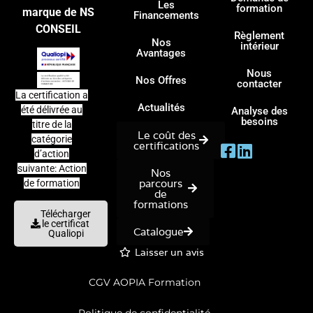
Les
formation
marque de NS
Financements
CONSEIL
Règlement
Nos
intérieur
Avantages
Nous
Nos Offres
contacter
La certification a
Actualités
été délivrée au
Analyse des
besoins
titre de la
Le coût des
catégorie
certifications
d’action
suivante: Action
Nos
parcours
de formation
de
formations
Télécharger
le certificat
Catalogue
Qualiopi
Laisser un avis
CGV AOPIA Formation
Politique de confidentialité