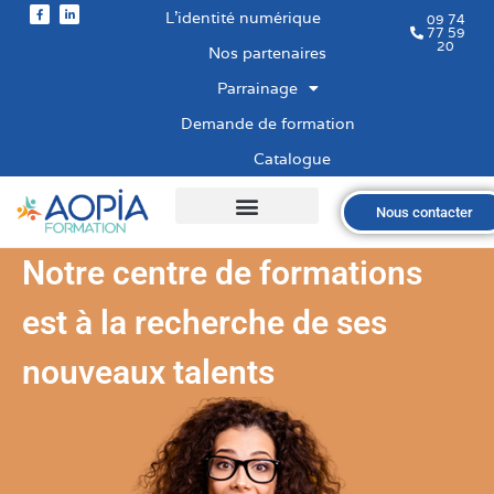
L’identité numérique
09 74
77 59
20
Nos partenaires
Parrainage
Demande de formation
Catalogue
Nous contacter
Qui sommes-nous ?
Nos formations
Les financements
Les modalités
Nous recrutons
Notre centre de formations
est à la recherche de ses
nouveaux talents