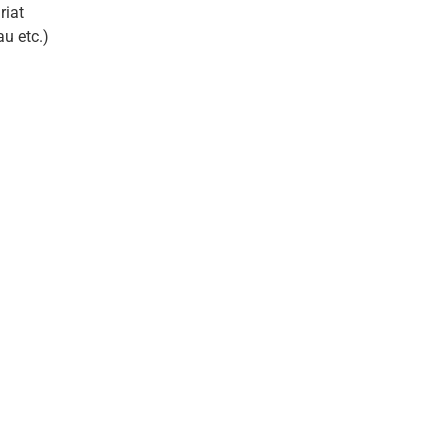
riat
au etc.)