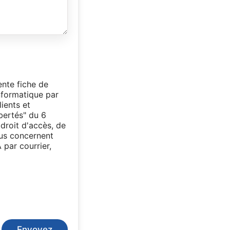
ente fiche de
nformatique par
ients et
bertés" du 6
droit d'accès, de
ous concernent
par courrier,
Envoyez