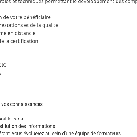
nérales et techniques permettant le développement des co
n de votre bénéficiaire
estations et de la qualité
me en distanciel
e la certification
EIC
s
e vos connaissances
oit le canal
estitution des informations
érant, vous évoluerez au sein d’une équipe de formateurs