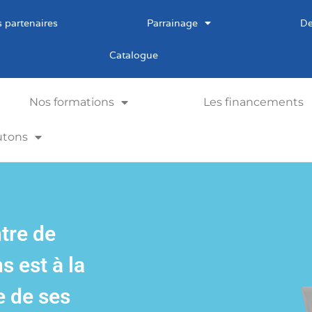
 partenaires
Parrainage
De
Catalogue
Nos formations
Les financements
utons
tre de
s est à la
e de ses