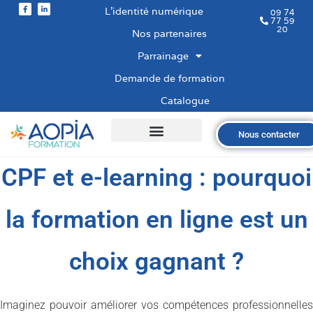
L’identité numérique
09 74
77 59
20
Nos partenaires
Parrainage
Demande de formation
Catalogue
Nous contacter
Qui sommes-nous ?
Nos formations
Les financements
Les modalités
Nous recrutons
CPF et e-learning : pourquoi
la formation en ligne est un
choix gagnant ?
Imaginez pouvoir améliorer vos compétences professionnelles