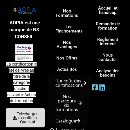
Accueil et
Nos
handicap
Formations
AOPIA est une
Demande de
Les
formation
marque de NS
Financements
CONSEIL
Règlement
Nos
intérieur
Avantages
Nous
Nos Offres
contacter
La certification a
Actualités
été délivrée au
Analyse des
besoins
titre de la
Le coût des
catégorie
certifications
d’action
suivante: Action
Nos
parcours
de formation
de
formations
Télécharger
le certificat
Catalogue
Qualiopi
Laisser un avis