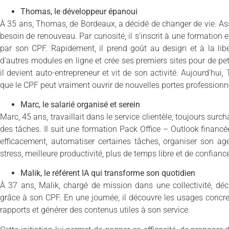
Thomas, le développeur épanoui
À 35 ans, Thomas, de Bordeaux, a décidé de changer de vie. Assi
besoin de renouveau. Par curiosité, il s’inscrit à une formation
par son CPF. Rapidement, il prend goût au design et à la liber
d’autres modules en ligne et crée ses premiers sites pour de peti
il devient auto-entrepreneur et vit de son activité. Aujourd’hu
que le CPF peut vraiment ouvrir de nouvelles portes professionne
Marc, le salarié organisé et serein
Marc, 45 ans, travaillait dans le service clientèle, toujours surch
des tâches. Il suit une formation Pack Office – Outlook financé
efficacement, automatiser certaines tâches, organiser son ag
stress, meilleure productivité, plus de temps libre et de confiance
Malik, le référent IA qui transforme son quotidien
À 37 ans, Malik, chargé de mission dans une collectivité, décid
grâce à son CPF. En une journée, il découvre les usages concre
rapports et générer des contenus utiles à son service.