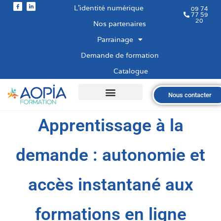
L’identité numérique
09 74
77 59
20
Nos partenaires
Parrainage
Demande de formation
Catalogue
Nous contacter
Qui sommes-nous ?
Nos formations
Les financements
Les modalités
Nous recrutons
Apprentissage à la
demande : autonomie et
accès instantané aux
formations en ligne