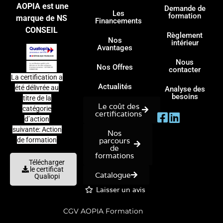
AOPIA est une
Demande de
Les
formation
marque de NS
Financements
CONSEIL
Règlement
Nos
intérieur
Avantages
Nous
Nos Offres
contacter
La certification a
Actualités
été délivrée au
Analyse des
besoins
titre de la
Le coût des
catégorie
certifications
d’action
suivante: Action
Nos
parcours
de formation
de
formations
Télécharger
le certificat
Catalogue
Qualiopi
Laisser un avis
CGV AOPIA Formation